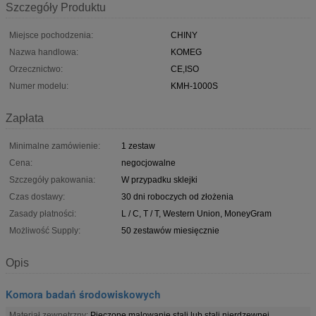
Szczegóły Produktu
Miejsce pochodzenia:
CHINY
Nazwa handlowa:
KOMEG
Orzecznictwo:
CE,ISO
Numer modelu:
KMH-1000S
Zapłata
Minimalne zamówienie:
1 zestaw
Cena:
negocjowalne
Szczegóły pakowania:
W przypadku sklejki
Czas dostawy:
30 dni roboczych od złożenia
Zasady płatności:
L / C, T / T, Western Union, MoneyGram
Możliwość Supply:
50 zestawów miesięcznie
Opis
Komora badań środowiskowych
Materiał zewnętrzny:
Pieczone malowanie stali lub stali nierdzewnej