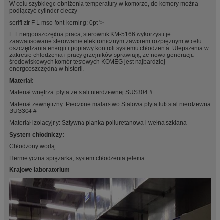
W celu szybkiego obniżenia temperatury w komorze, do komory można
podłączyć cylinder cieczy
serif! zlr F L mso-font-kerning: 0pt '>
F. Energooszczędna praca, sterownik KM-5166 wykorzystuje
zaawansowane sterowanie elektronicznym zaworem rozprężnym w celu
oszczędzania energii i poprawy kontroli systemu chłodzenia. Ulepszenia w
zakresie chłodzenia i pracy grzejników sprawiają, że nowa generacja
środowiskowych komór testowych KOMEG jest najbardziej
energooszczędna w historii.
Materiał:
Materiał wnętrza: płyta ze stali nierdzewnej SUS304 #
Materiał zewnętrzny: Pieczone malarstwo Stalowa płyta lub stal nierdzewna
SUS304 #
Materiał izolacyjny: Sztywna pianka poliuretanowa i wełna szklana
System chłodniczy:
Chłodzony wodą
Hermetyczna sprężarka, system chłodzenia jelenia
Krajowe laboratorium