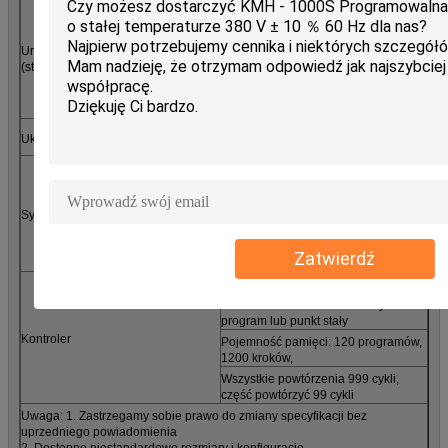
Brak bezpiecznika, nadciśnienie,
ochrona przed przegrzaniem i
przetężeniem, nadmierna
Urządzenie zabezpieczające
temperatura.
(standard)
ochrona, ochrona przed
przeciążeniem dla dmuchawy,
ochrona przed suchym ciepłem
Zrównoważony system kontroli
Układ sterowania
temperatury i wilgotności (BTHC)
Chłodzony powietrzem (opcja
chłodzona wodą jest opcjonalna)
Hermetyczna sprężarka
System chłodniczy
Jednostopniowy system chłodniczy
Czynnik chłodniczy niezawierający
Zatwierdź
CFC (HFC-507 / HFC-23)
7-calowy panel dotykowy LCD
Model działania: uruchomiony
program lub punkt stały
Kontroler
Pojemność pamięci: 120 programów,
1200 kroków,
Wszystkie powtórzenia 999 cykli,
część powtórzyć 99 cykli
Uwaga: 1. Zastrzegamy sobie prawo do zmiany specyfikacji bez
uprzedniego powiadomienia
2. Dostępne niestandardowe rozmiary i konfiguracje