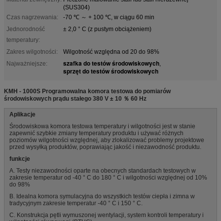
(SUS304)
Czas nagrzewania:
-70 ℃ ～ + 100 ℃, w ciągu 60 min
Jednorodność
± 2,0 ° C (z pustym obciążeniem)
temperatury:
Zakres wilgotności:
Wilgotność względna od 20 do 98%
szafka do testów środowiskowych
Najważniejsze:
,
sprzęt do testów środowiskowych
KMH - 1000S Programowalna komora testowa do pomiarów
środowiskowych prądu stałego 380 V ± 10 ％ 60 Hz
Aplikacje
Środowiskowa komora testowa temperatury i wilgotności jest w stanie
zapewnić szybkie zmiany temperatury produktu i używać różnych
poziomów wilgotności względnej, aby zlokalizować problemy projektowe
przed wysyłką produktów, poprawiając jakość i niezawodność produktu.
funkcje
A. Testy niezawodności oparte na obecnych standardach testowych w
zakresie temperatur od -40 ° C do 180 ° C i wilgotności względnej od 10%
do 98%
B. Idealna komora symulacyjna do wszystkich testów ciepła i zimna w
tradycyjnym zakresie temperatur -40 ° C i 150 ° C.
C. Konstrukcja pętli wymuszonej wentylacji, system kontroli temperatury i