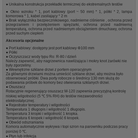
● Unikalna konstrukcja przekładki termicznej do ekstremalnych testów
● Okno wzroku * 1, port kablowy (port ~ 50 mm) * 1, półki * 2, lampa
komorowa * 1, kabel zasilający * 2 m
● Brak wyłącznika bezpiecznikowego, nadmierne ciśnienie
,
ochrona przed
przegrzaniem i przetężeniem sprężarki, ochrona przed nadmierną
temperaturą, ochrona przed nadmiernym obciążeniem dmuchawy, ochrona
przed suchym ciepłem
Akcesoria opcjonalne
● Port kablowy: dostępny jest port kablowy Φ100 mm
● Półki
● Oczyszczacz wody typu Ro: R-80 / dzień
Należy zapewnić, aby nagrzewnica nawilżająca i mokry knot żarówki nie
były zgorzeliny.
● Wewnętrzne szklane drzwi z portem operacyjnym
Za głównymi drzwiami można umieścić szklane drzwi, aby można było
obserwować próbki. Dwa porty robocze o średnicy 130 mm służą do
podawania próbek do komory bez otwierania szklanych drzwi.
● Osuszacz
Rotacyjnie regenerujący osuszacz M-120 zapewnia precyzyjną kontrolę
niskiej wilgotności (5 ℃ 5% RH) do testów niezawodności
elektrostatycznej.
● Rejestrator temperatury i wilgotności
Temperatura 1 długopis i wilgotność 1 długopis.
Temperatura 3 kropki i wilgotność 1 kropka.
Temperatura 6 kropek i wilgotność 6 kropek.
● Obwód odszraniania
Komora automatycznie wykrywa i topi szron na parowniku podczas pracy
poniżej 0 ℃.
● Płyn lub infekcja