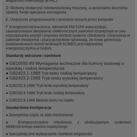
wilgotności równowagi (BTHC).
D. Możemy dostarczyć niestandardową maszynę, a opcjonalne akcesoria
spełnią Twoje specjalne wymagania.
E. Ulepszone programowanie i zbieranie danych przez komputer
F. Energooszczędna praca, sterownik KM-5166 wykorzystuje
zaawansowane sterowanie elektronicznym zaworem rozprężnym w celu
oszczędzania energii i poprawy kontroli systemu chłodzenia. Ulepszenia w
zakresie chłodzenia i pracy grzejników sprawiają, że nowa generacja
środowiskowych komór testowych KOMEG jest najbardziej
energooszczędna w historii.
Standardy wdrożone i spełnione
● GB10592-89 Wymagania techniczne dla komory testowej o
wysokiej i niskiej temperaturze
● GB2423.1-1989
testu niskiej temperatury
Tryb
● GB2423.2-1989 Tryb testu wysokiej temperatury
● GJB150.3-1986 Tryb testu wysokiej temperatury
● GJB150.4-1986 Tryb testu niskiej temperatury
● GJB150.9-1986 Metoda testu na ciepło
Standardowa konfiguracja
● Zewnętrzna część ze stali nierdzewnej
● Energooszczędne chłodzenie z ekskluzywnym systemem
elektronicznego zaworu rozprężnego
● Specjalistyczne wytwarzanie i kontrola wilgotności