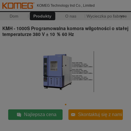
KOMEG Technology Ind Co., Limited
Dom
Produkty
O nas
Wycieczka po fabryce
>>
KMH - 1000S Programowalna komora wilgotności o stałej
temperaturze 380 V ± 10 ％ 60 Hz
Najlepsza cena
Skontaktuj się z nami