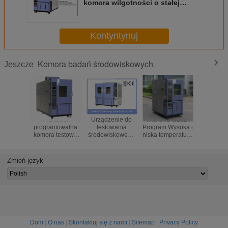
komora wilgotności o stałej
temperaturze 380 V ± 10 ％ 60 Hz
Kontyntynuj
Komora badań środowiskowych
Jeszcze
Pionowa
Urządzenie do
MIL-STD-810D
Program
programowalna
testowania
Program Wysoka i
komora do
komora testowa
środowiskowego
niska temperatura
środowis
temperatury 225L
z ekranem
w komorze
80L/150L/
z podwójną
dotykowym,
testowej dla
starze
przestrzenią
komora do
urządzeń
klimatycz
Zmień język
testową
badania
elektrycznych -70
odporn
wilgotności KMH-
～ 150 ℃
waru
1500L
atmosfe
Dom
|
O nas
|
Skontaktuj się z nami
|
Sitemap
|
Privacy Policy