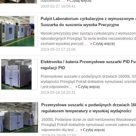
odpowiedni ...
Czytaj więcej
2020-02-27 16:04:41
Pulpit Laboratorium cyrkulacyjne z wymuszonym
Suszarka do suszenia wysoka Precyzyjne
Wysoki precyzyjny piec suszący cyrkulacyjny z wymuszo
laboratoryjnych Przegląd Ta seria testów niezawodności d
cechami wysokiej precyzji ...
Czytaj więcej
2019-05-22 17:15:06
Elektronika / bateria Przemysłowe suszarki PID F
regulacji PID
Przemysłowe suszarki o podwójnych drzwiach 16000L SS 
wydajności Przegląd Potrafi dokładnie symulować szerok
i jest odpowiedni ...
Czytaj więcej
2019-05-16 16:20:31
Przemysłowe suszarki o podwójnych drzwiach 16
regulatorem temperatury o wysokiej wydajności
16000L Podwójne drzwi ze stali nierdzewnej Wysokowyda
Przegląd Potrafi dokładnie symulować szeroki zakres sko
odpowiedni dla test ...
Czytaj więcej
2019-04-29 09:17:50