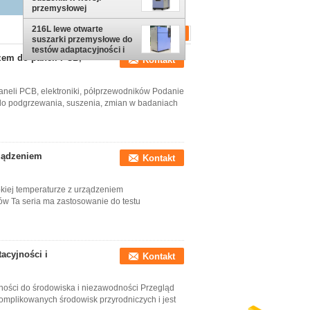
przemysłowej
216L lewe otwarte
suszarki przemysłowe do
testów adaptacyjności i
zem do paneli PCB,
Kontakt
niezawodności
środowiskowej
neli PCB, elektroniki, półprzewodników Podanie
do podgrzewania, suszenia, zmian w badaniach
ządzeniem
Kontakt
kiej temperaturze z urządzeniem
w Ta seria ma zastosowanie do testu
acyjności i
Kontakt
ności do środowiska i niezawodności Przegląd
omplikowanych środowisk przyrodniczych i jest