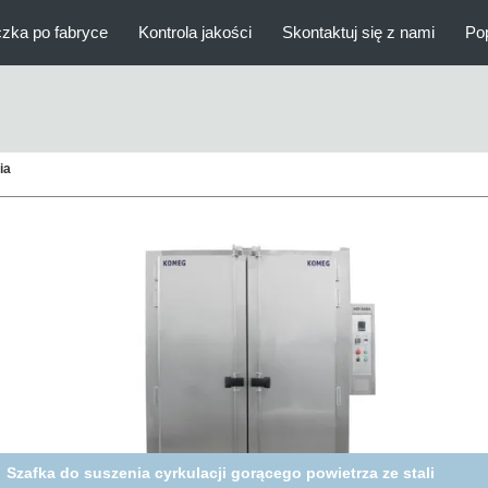
zka po fabryce
Kontrola jakości
Skontaktuj się z nami
Po
ia
Duża pojemność pieca do suszenia w wersji przemysłowej