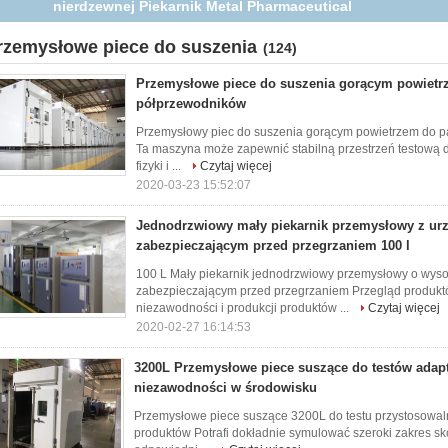
rzemysłowe piece do suszenia
(124)
Przemysłowe piece do suszenia gorącym powietr
półprzewodników
Przemysłowy piec do suszenia gorącym powietrzem do pa
Ta maszyna może zapewnić stabilną przestrzeń testową 
fizyki i ...
Czytaj więcej
2020-03-23 15:52:07
Jednodrzwiowy mały piekarnik przemysłowy z ur
zabezpieczającym przed przegrzaniem 100 l
100 L Mały piekarnik jednodrzwiowy przemysłowy o wyso
zabezpieczającym przed przegrzaniem Przegląd produktó
niezawodności i produkcji produktów ...
Czytaj więcej
2020-02-27 16:14:53
3200L Przemysłowe piece suszące do testów adapt
niezawodności w środowisku
Przemysłowe piece suszące 3200L do testu przystosowal
produktów Potrafi dokładnie symulować szeroki zakres sk