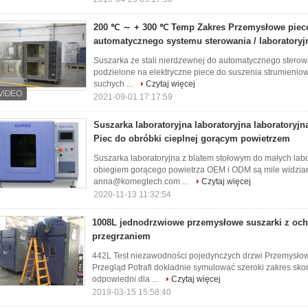
200 ℃ ～ + 300 ℃ Temp Zakres Przemysłowe piec
automatycznego systemu sterowania / laboratoryj
Suszarka ze stali nierdzewnej do automatycznego stero
podzielone na elektryczne piece do suszenia strumienio
suchych ...
Czytaj więcej
2021-09-01 17:17:59
Suszarka laboratoryjna laboratoryjna laboratoryj
Piec do obróbki cieplnej gorącym powietrzem
Suszarka laboratoryjna z blatem stołowym do małych lab
obiegiem gorącego powietrza OEM i ODM są mile widziane,
anna@komegtech.com ...
Czytaj więcej
2020-11-13 11:32:54
1008L jednodrzwiowe przemysłowe suszarki z och
przegrzaniem
442L Test niezawodności pojedynczych drzwi Przemysłow
Przegląd Potrafi dokładnie symulować szeroki zakres sko
odpowiedni dla ...
Czytaj więcej
2019-03-15 15:58:40