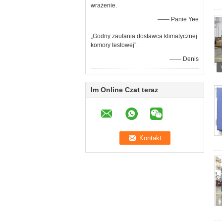
wrażenie.
—— Panie Yee
„Godny zaufania dostawca klimatycznej
komory testowej”.
—— Denis
Im Online Czat teraz