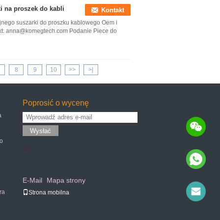
i na proszek do kabli
Kontakt
jnego suszarki do proszku kablowego Oem i
ntakt: anna@komegtech.com Podanie Piece do
8
9
10
>>
>|
Poprosić o wycenę
a
Wysłać
o
sgs
E-Mail
Mapa strony
|
ra
Strona mobilna