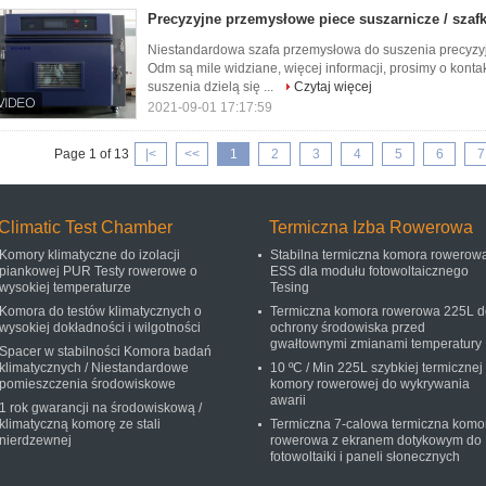
Precyzyjne przemysłowe piece suszarnicze / szafk
Niestandardowa szafa przemysłowa do suszenia precyzy
Odm są mile widziane, więcej informacji, prosimy o ko
suszenia dzielą się ...
Czytaj więcej
2021-09-01 17:17:59
Page 1 of 13
|<
<<
1
2
3
4
5
6
7
Climatic Test Chamber
Termiczna Izba Rowerowa
Komory klimatyczne do izolacji
Stabilna termiczna komora rowerow
piankowej PUR Testy rowerowe o
ESS dla modułu fotowoltaicznego
wysokiej temperaturze
Tesing
Komora do testów klimatycznych o
Termiczna komora rowerowa 225L d
wysokiej dokładności i wilgotności
ochrony środowiska przed
gwałtownymi zmianami temperatury
Spacer w stabilności Komora badań
klimatycznych / Niestandardowe
10 ºC / Min 225L szybkiej termicznej
pomieszczenia środowiskowe
komory rowerowej do wykrywania
awarii
1 rok gwarancji na środowiskową /
klimatyczną komorę ze stali
Termiczna 7-calowa termiczna komo
nierdzewnej
rowerowa z ekranem dotykowym do
fotowoltaiki i paneli słonecznych