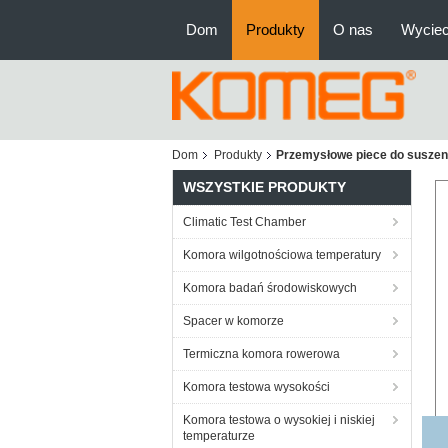
Dom
Produkty
O nas
Wyciec
Dom
Produkty
Przemysłowe piece do suszen
WSZYSTKIE PRODUKTY
Climatic Test Chamber
Komora wilgotnościowa temperatury
Komora badań środowiskowych
Spacer w komorze
Termiczna komora rowerowa
Komora testowa wysokości
Komora testowa o wysokiej i niskiej
temperaturze