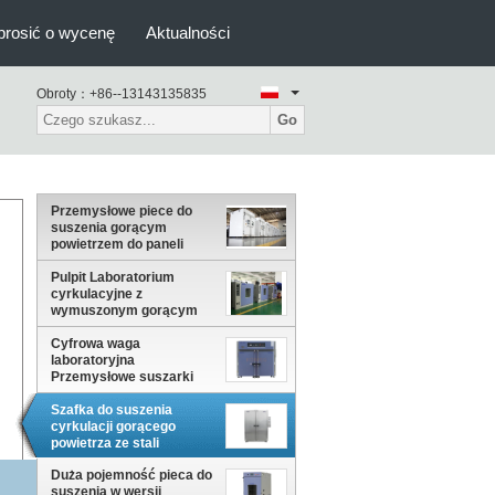
prosić o wycenę
Aktualności
Obroty：
+86--13143135835
Go
Przemysłowe piece do
suszenia gorącym
powietrzem do paneli
PCB, półprzewodników
Pulpit Laboratorium
cyrkulacyjne z
wymuszonym gorącym
powietrzem Suszarka do
suszenia wysoka
Cyfrowa waga
Precyzyjne
laboratoryjna
Przemysłowe suszarki
Podwójne drzwi do testu
stabilności
Szafka do suszenia
cyrkulacji gorącego
powietrza ze stali
nierdzewnej Piekarnik
Metal Pharmaceutical
Duża pojemność pieca do
suszenia w wersji