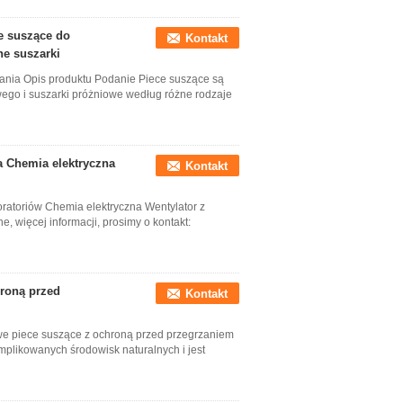
e suszące do
Kontakt
ne suszarki
wania Opis produktu Podanie Piece suszące są
wego i suszarki próżniowe według różne rodzaje
na Chemia elektryczna
Kontakt
oratoriów Chemia elektryczna Wentylator z
 więcej informacji, prosimy o kontakt:
roną przed
Kontakt
e piece suszące z ochroną przed przegrzaniem
mplikowanych środowisk naturalnych i jest