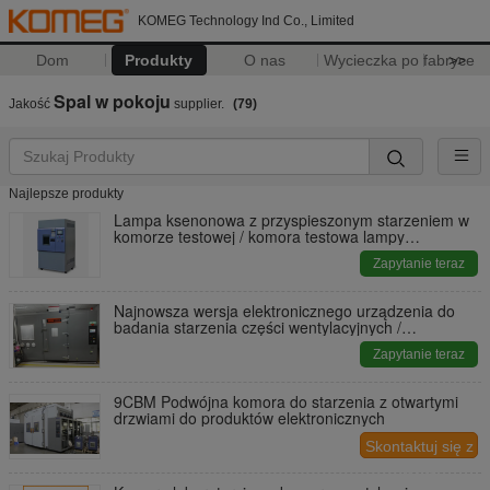
KOMEG Technology Ind Co., Limited
Dom
Produkty
O nas
Wycieczka po fabryce
>>
Spal w pokoju
Jakość
supplier.
(79)
Najlepsze produkty
Lampa ksenonowa z przyspieszonym starzeniem w
komorze testowej / komora testowa lampy
ksenonowej
Zapytanie teraz
Najnowsza wersja elektronicznego urządzenia do
badania starzenia części wentylacyjnych /
urządzenia do badania wentylacji i wentylacji
Zapytanie teraz
9CBM Podwójna komora do starzenia z otwartymi
drzwiami do produktów elektronicznych
Skontaktuj się z
nami