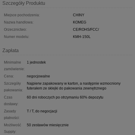
Szczegóły Produktu
Miejsce pochodzenia:
CHINY
Nazwa handlowa:
KOMEG
Orzecznictwo:
CE/ROHS/FCC/
Numer modelu:
KMH-150L
Zapłata
Minimalne
1 jednostek
zamówienie:
Cena:
negocjowalne
Szczegóły
Najpierw zapakowany w karton, a następnie wzmocniony
futerałem ze sklejki do pakowania zewnętrznego
pakowania:
Czas
60 dni roboczych po otrzymaniu 60% depozytu
dostawy:
Zasady
T / T, do negocjacji
płatności:
Możliwość
50 zestawów miesięcznie
Supply: