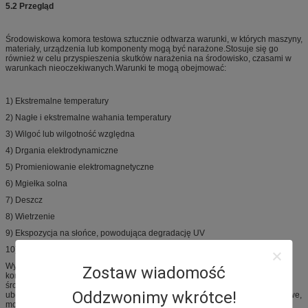
5.2
Przegląd
Środowiskowa komora testowa sztucznie odtwarza warunki, w których maszyny,
materiały, urządzenia lub komponenty mogą być narażone.Stosuje się go
również w celu przyspieszenia skutków narażenia na środowisko, czasami w
warunkach nieoczekiwanych.Warunki te mogą obejmować:
1) Ekstremalne temperatury
2) Nagłe i ekstremalne wahania temperatury
3) Wilgoć lub wilgotność względna
4) Drgania elektrodynamiczne
5) Promieniowanie elektromagnetyczne
6) Mgiełka solna
7) Deszcz
8) Wietrzenie
9) Ekspozycja na słońce, powodująca degradację UV
10) Odkurzanie
Wyprodukowane próbki, próbki lub komponenty są umieszczane wewnątrz
Zostaw wiadomość
komory i poddawane działaniu jednego lub więcej z tych parametrów
środowiskowych w celu określenia niezawodności lub zmierzenia skutków
Oddzwonimy wkrótce!
ubocznych, takich jak korozja.W przypadku maszyn, takich jak silniki spalinowe,
monitorowane są produkty uboczne, takie jak emisje.