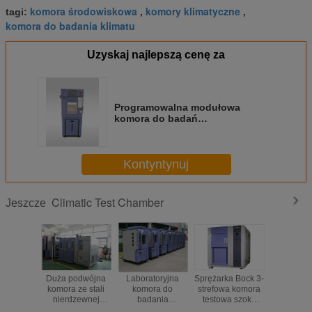
komora środowiskowa
komory klimatyczne
tagi:
,
,
komora do badania klimatu
Uzyskaj najlepszą cenę za
Programowalna modułowa
komora do badań
środowiskowych z płynnym
chłodzeniem azotem
Kontyntynuj
Climatic Test Chamber
Jeszcze
Duża podwójna
Laboratoryjna
Sprężarka Bock 3-
Komo
komora ze stali
komora do
strefowa komora
klimatyczn
nierdzewnej
badania
testowa szoku
KMH 
2031L
temperatury i
termicznego, płyta
testow