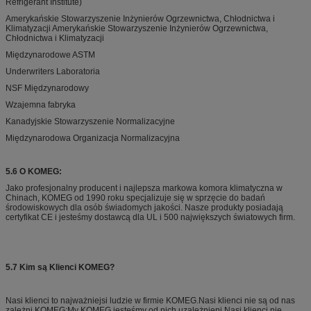
Refrigerant Institute)
Amerykańskie Stowarzyszenie Inżynierów Ogrzewnictwa, Chłodnictwa i
Klimatyzacji Amerykańskie Stowarzyszenie Inżynierów Ogrzewnictwa,
Chłodnictwa i Klimatyzacji
Międzynarodowe ASTM
Underwriters Laboratoria
NSF Międzynarodowy
Wzajemna fabryka
Kanadyjskie Stowarzyszenie Normalizacyjne
Międzynarodowa Organizacja Normalizacyjna
5.6 O KOMEG:
Jako profesjonalny producent i najlepsza markowa komora klimatyczna w
Chinach, KOMEG od 1990 roku specjalizuje się w sprzęcie do badań
środowiskowych dla osób świadomych jakości. Nasze produkty posiadają
certyfikat CE i jesteśmy dostawcą dla UL i 500 największych światowych firm.
5.7 Kim są Klienci KOMEG?
Nasi klienci to najważniejsi ludzie w firmie KOMEG.Nasi klienci nie są od nas
zależni KOMEG;My KOMEG jesteśmy od nich uzależnieni.Nasi klienci nie