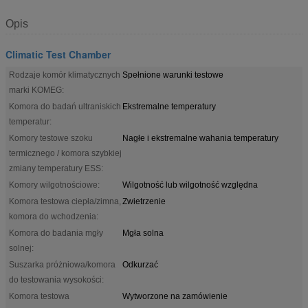
Opis
Climatic Test Chamber
Rodzaje komór klimatycznych
Spełnione warunki testowe
marki KOMEG:
Komora do badań ultraniskich
Ekstremalne temperatury
temperatur:
Komory testowe szoku
Nagłe i ekstremalne wahania temperatury
termicznego / komora szybkiej
zmiany temperatury ESS:
Komory wilgotnościowe:
Wilgotność lub wilgotność względna
Komora testowa ciepła/zimna,
Zwietrzenie
komora do wchodzenia:
Komora do badania mgły
Mgła solna
solnej:
Suszarka próżniowa/komora
Odkurzać
do testowania wysokości:
Komora testowa
Wytworzone na zamówienie