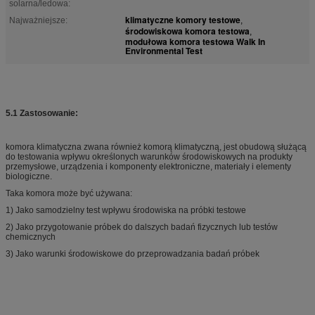
solarna/ledowa:
klimatyczne komory testowe
Najważniejsze:
,
środowiskowa komora testowa
,
modułowa komora testowa Walk In
Environmental Test
5.1 Zastosowanie:
komora klimatyczna zwana również komorą klimatyczną, jest obudową służącą
do testowania wpływu określonych warunków środowiskowych na produkty
przemysłowe, urządzenia i komponenty elektroniczne, materiały i elementy
biologiczne.
Taka komora może być używana:
1) Jako samodzielny test wpływu środowiska na próbki testowe
2) Jako przygotowanie próbek do dalszych badań fizycznych lub testów
chemicznych
3) Jako warunki środowiskowe do przeprowadzania badań próbek