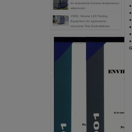
do testowania Komora temperatury i
●
wilgotności
●
1500L Volume LED Testing
●
Equipment do ogrzewania
otoczenia Test środowiskowy
●
●
●
G