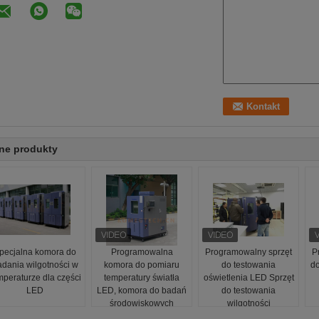
ne produkty
pecjalna komora do
Programowalna
Programowalny sprzęt
P
adania wilgotności w
komora do pomiaru
do testowania
do
mperaturze dla części
temperatury światła
oświetlenia LED Sprzęt
LED
LED, komora do badań
do testowania
środowiskowych
wilgotności