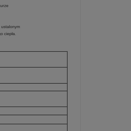
turze
e ustalonym
o ciepła.