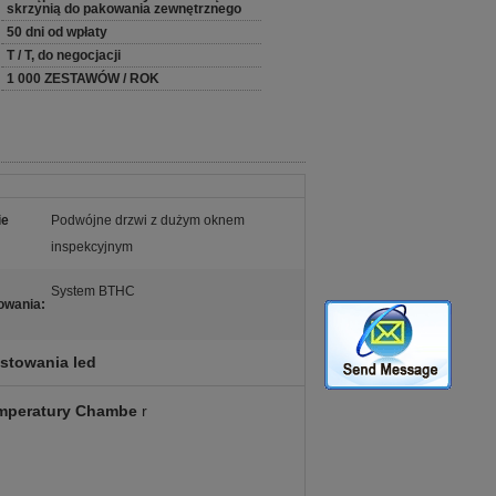
skrzynią do pakowania zewnętrznego
50 dni od wpłaty
T / T, do negocjacji
1 000 ZESTAWÓW / ROK
ie
Podwójne drzwi z dużym oknem
inspekcyjnym
System BTHC
owania:
estowania led
emperatury Chambe
r