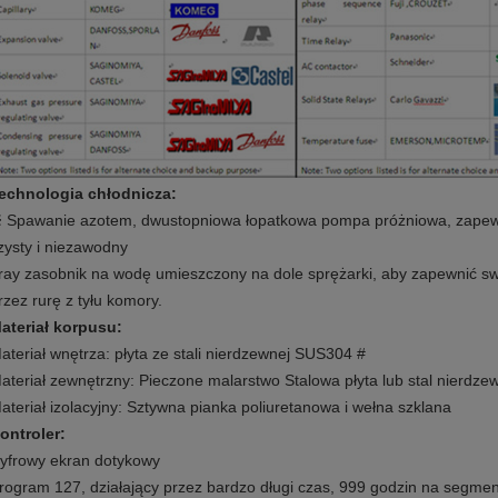
echnologia chłodnicza:
 Spawanie azotem, dwustopniowa łopatkowa pompa próżniowa, zapewnia
zysty i niezawodny
ray zasobnik na wodę umieszczony na dole sprężarki, aby zapewnić 
rzez rurę z tyłu komory.
ateriał korpusu:
ateriał wnętrza: płyta ze stali nierdzewnej SUS304 #
ateriał zewnętrzny: Pieczone malarstwo Stalowa płyta lub stal nierdz
ateriał izolacyjny: Sztywna pianka poliuretanowa i wełna szklana
ontroler:
yfrowy ekran dotykowy
rogram 127, działający przez bardzo długi czas, 999 godzin na segmen