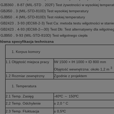
 GJB360．8-87 (MIL-STD．202F) Test żywotności w wysokiej tempera
 GBJl50．3 (MIL-STD-810D) Test wysokiej temperatury
 GJBl50．4 (MIL-STD-810D) Test niskiej temperatury
 GB2423．3-93 (IEC68-2-3) Test Ca: metoda testu wilgotności w stani
 GB2423．4-93 (IEC68-2—30) Test Db: Test alternatywny dla wilgotneg
 GJBl50．9-93 (MIL-STD-810D) Test wilgotnego ciepła
łówna specyfikacja techniczna
Korpus komory
1.1 Objętość miejsca pracy
IW 1500 × IH 1000 × ID 800 mm
3
Objętość wewnętrzna: około 1,2 m
1.2 Rozmiar zewnętrzny
Zgodnie z projektem
Temperatura
2.1 Temp. Zasięg
-40ºC ～ 150ºC
2,2 Temp. Odchylenie
± 2,0 ° C
2.3 Temp. Fluktuacja
± 0,5ºC