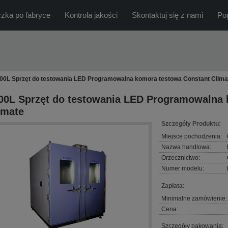
zka po fabryce
Kontrola jakości
Skontaktuj się z nami
Po
00L Sprzęt do testowania LED Programowalna komora testowa Constant Clima
00L Sprzęt do testowania LED Programowalna 
imate
Szczegóły Produktu:
Miejsce pochodzenia:
Nazwa handlowa:
Orzecznictwo:
Numer modelu:
Zapłata:
Minimalne zamówienie:
Cena:
Szczegóły pakowania: