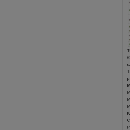
T
※
c
T
p
M
M
M
M
K
C
P