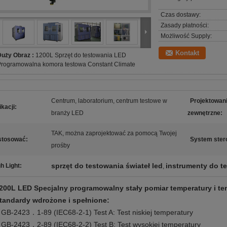
Czas dostawy:
Zasady płatności:
Możliwość Supply:
Kontakt
Duży Obraz :
1200L Sprzęt do testowania LED
Programowalna komora testowa Constant Climate
Centrum, laboratorium, centrum testowe w
Projektowan
ikacji:
branży LED
zewnętrzne:
TAK, można zaprojektować za pomocą Twojej
stosować:
System ster
prośby
sprzęt do testowania świateł led
instrumenty do t
h Light:
,
200L LED Specjalny programowalny stały pomiar temperatury i t
tandardy wdrożone i spełnione:
 GB-2423．1-89 (IEC68-2-1) Test A: Test niskiej temperatury
 GB-2423．2-89 (IEC68-2-2) Test B: Test wysokiej temperatury