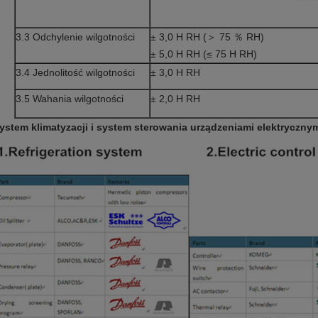
3.3 Odchylenie wilgotności
± 3,0 H RH (＞ 75 ％ RH)
± 5,0 H RH (≤ 75 H RH)
3.4 Jednolitość wilgotności
± 3,0 H RH
3.5 Wahania wilgotności
± 2,0 H RH
ystem klimatyzacji i system sterowania urządzeniami elektrycznym