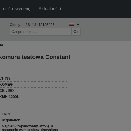
prosić o wycenę
Aktualności
Obroty：
+86--13143135835
Go
te
komora testowa Constant
CHINY
KOMEG
CE, , ISO
KMH-1200L
1KPL
negotiation
Najpierw zapakowany w folię, a
następnie wzmocniony drewnianą