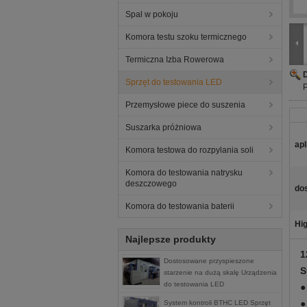
Spal w pokoju
Komora testu szoku termicznego
Termiczna Izba Rowerowa
Sprzęt do testowania LED
Przemysłowe piece do suszenia
Suszarka próżniowa
apl
Komora testowa do rozpylania soli
Komora do testowania natrysku
deszczowego
do
Komora do testowania baterii
Hig
Najlepsze produkty
1
Dostosowane przyspieszone
S
starzenie na dużą skalę Urządzenia
do testowania LED
●
●
System kontroli BTHC LED Sprzęt