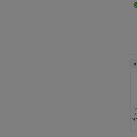
In
S
b
te