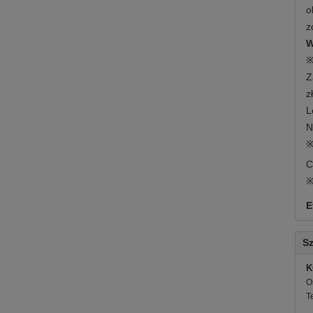
o
z
W
※
Z
z
L
N
※
C
※
E
Sz
K
O
T