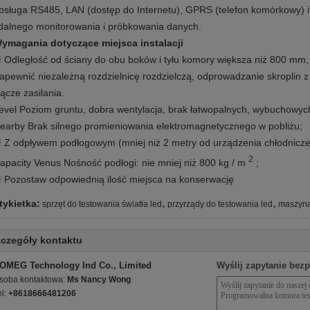
bsługa RS485, LAN (dostęp do Internetu), GPRS (telefon komórkowy) it
dalnego monitorowania i próbkowania danych.
ymagania dotyczące miejsca instalacji
 Odległość od ściany do obu boków i tyłu komory większa niż 800 mm
apewnić niezależną rozdzielnicę rozdzielczą, odprowadzanie skroplin z
łącze zasilania.
evel Poziom gruntu, dobra wentylacja, brak łatwopalnych, wybuchowych
earby Brak silnego promieniowania elektromagnetycznego w pobliżu;
 Z odpływem podłogowym (mniej niż 2 metry od urządzenia chłodnicze
2
apacity Venus Nośność podłogi: nie mniej niż 800 kg / m
;
 Pozostaw odpowiednią ilość miejsca na konserwację
,
,
tykietka:
sprzęt do testowania światła led
przyrządy do testowania led
maszyna
czegóły kontaktu
OMEG Technology Ind Co., Limited
Wyślij zapytanie bez
soba kontaktowa:
Ms Nancy Wong
el:
+8618666481206