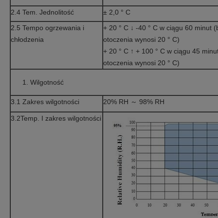
2.4 Tem. Jednolitość
± 2,0 ° C
2.5 Tempo ogrzewania i
+ 20 ° C
↓
-40 ° C w ciągu 60 minut (
chłodzenia
otoczenia wynosi 20 ° C)
+ 20 ° C
↑
+ 100 ° C w ciągu 45 minut
otoczenia wynosi 20 ° C)
Wilgotność
3.1 Zakres wilgotności
20% RH ～ 98% RH
3.2Temp. I zakres wilgotności