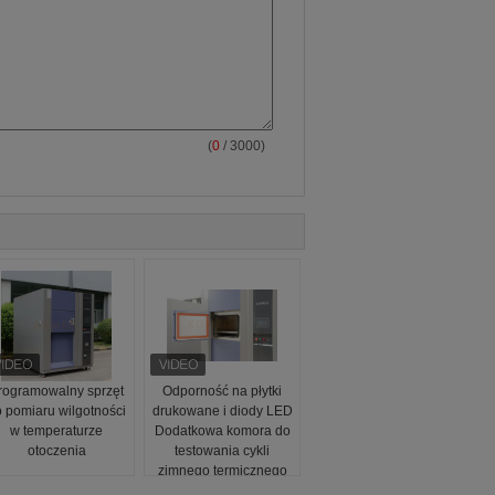
(
0
/ 3000)
rogramowalny sprzęt
Odporność na płytki
 pomiaru wilgotności
drukowane i diody LED
w temperaturze
Dodatkowa komora do
otoczenia
testowania cykli
zimnego termicznego
Oszczędzanie energii