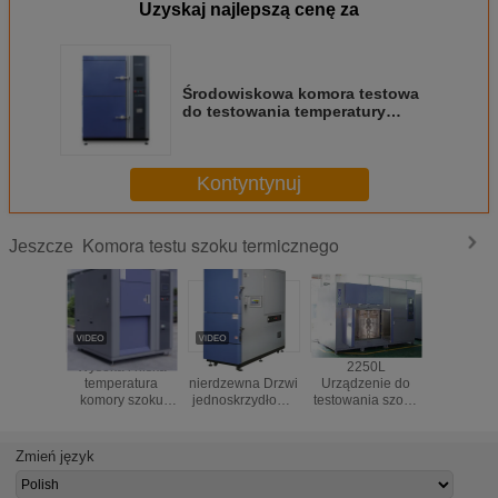
Uzyskaj najlepszą cenę za
Środowiskowa komora testowa
do testowania temperatury
uderzeniowej / sprzęt do
testowania środowiskowego
Kontyntynuj
Komora testu szoku termicznego
Jeszcze
Wysoka i niska
SUS304 Stal
2250L
252L 3-st
temperatura
nierdzewna Drzwi
Urządzenie do
chłodzon
komory szoku
jednoskrzydłowe
testowania szoku
komora 
termicznego do
200L 2-strefowe
termicznego
termic
testowania
urządzenia do
Środowisko
Sterow
wydajności
testowania szoku
przyjazne dla
architekt
Zmień język
elektroniki
termicznego
środowiska
Wih
R404A R23