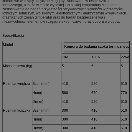
komorowe wstrząsy statyczne.Mogą być stosowane w teście szoku
termicznego, a także w teście wysokiej lub niskiej temperatury.Mają one
zastosowanie do badań przydatności przykładowych wyrobów w przemyśle
lotniczym, lotniczym, wojskowym, elektronicznym i elektrycznym w warunkach
drastycznych zmian temperatur oraz do badań bezpieczeństwa i
niezawodności elementów i części elektronicznych oraz doboru wyrobów.
Specyfikacja
Model
Komora do badania szoku termicznego
S
70A
130A
226A
Masa testowa (kg)
5
5
5
Rozmiar wnętrza
Szer. (mm)
410
520
610
Hmm)
560
670
770
D(mm)
410
520
610
Rozmiar koszyka
Szer. (mm)
300
410
510
Hmm)
300
410
510
D(mm)
300
410
510