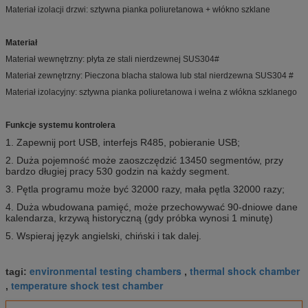
Materiał izolacji drzwi: sztywna pianka poliuretanowa + włókno szklane
Materiał
Materiał wewnętrzny: płyta ze stali nierdzewnej SUS304#
Materiał zewnętrzny: Pieczona blacha stalowa lub stal nierdzewna SUS304 #
Materiał izolacyjny: sztywna pianka poliuretanowa i wełna z włókna szklanego
Funkcje systemu kontrolera
1. Zapewnij port USB, interfejs R485, pobieranie USB;
2. Duża pojemność może zaoszczędzić 13450 segmentów, przy
bardzo długiej pracy 530 godzin na każdy segment.
3. Pętla programu może być 32000 razy, mała pętla 32000 razy;
4. Duża wbudowana pamięć, może przechowywać 90-dniowe dane
kalendarza, krzywą historyczną (gdy próbka wynosi 1 minutę)
5. Wspieraj język angielski, chiński i tak dalej.
environmental testing chambers
thermal shock chamber
tagi:
,
temperature shock test chamber
,