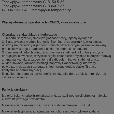
Test wpływu temperatury GJB150.5-86
Test wpływu temperatury GJB360.7-87
GJB367.2-87 405 test wpływu temperatury
Więcej informacji o produktach KOMEG, które musisz znać
Charakterystyka układu chłodniczego
1. Importuj sprężarkę, zmniejsz głośność pracy, lepszą wydajność;
2. Standaryzacja modułu jednostki.Skonfiguruj podręcznik języka gięcia,
upewnij się, że tworzysz jedność.Linia chłodząca przyjmuje zaawansowany
proces języka gięcia, zapewnia dokładne, jednolite chłodzenie;
3. Działanie układu chłodniczego przyjmuje inteligentną kontrolę, zużycie
energii jest niewielkie, wszystkie części chłodnicze przyjmują międzynarodową
znaną markę, jakość zapewniona dla długoterminowej stabilnej pracy.
4. Modułowość, łatwość instalacji, naprawy i konserwacji;Chłodzony
powietrzem skraplacz agregatu chłodniczego dodaje siatkę filtrującą,
kontynuując normalną pracę;
5. Inteligentna regulacja wydajności chłodzenia, dobry efekt kontroli.Szeroki
zakres obciążenia.
Funkcje struktury
Materiał ściany: najwyższej jakości płyta ze stali węglowej, obróbka natrysku
elektrostatycznego powierzchni
Materiał ściany wewnętrznej: płyta ze stali nierdzewnej SUS304
Materiał izolacji ciała: sztywna pianka poliuretanowa + włókno szklane