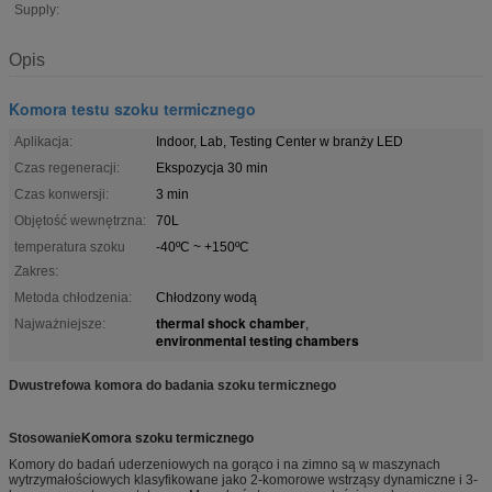
Supply:
Opis
Komora testu szoku termicznego
Aplikacja:
Indoor, Lab, Testing Center w branży LED
Czas regeneracji:
Ekspozycja 30 min
Czas konwersji:
3 min
Objętość wewnętrzna:
70L
temperatura szoku
-40ºC ~ +150ºC
Zakres:
Metoda chłodzenia:
Chłodzony wodą
thermal shock chamber
Najważniejsze:
,
environmental testing chambers
Dwustrefowa komora do badania szoku termicznego
Stosowanie
Komora szoku termicznego
Komory do badań uderzeniowych na gorąco i na zimno są w maszynach
wytrzymałościowych klasyfikowane jako 2-komorowe wstrząsy dynamiczne i 3-