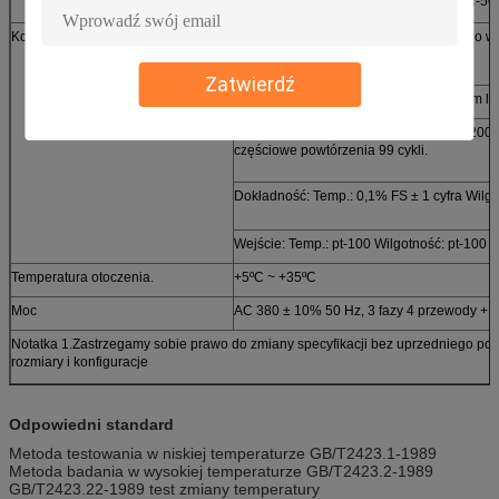
Czynnik chłodniczy wolny od CFC (HFC-50
Kontroler
Panel: 7-calowy panel dotykowy LCD, do wyb
Zatwierdź
Model operacyjny: uruchomiony program lu
Pojemność pamięci: 120 programów, 1200 kr
częściowe powtórzenia 99 cykli.
Dokładność: Temp.: 0,1% FS ± 1 cyfra Wilgo
Wejście: Temp.: pt-100 Wilgotność: pt-100
Temperatura otoczenia.
+5ºC ~ +35ºC
Moc
AC 380 ± 10% 50 Hz, 3 fazy 4 przewody + 
Notatka 1.Zastrzegamy sobie prawo do zmiany specyfikacji bez uprzedniego po
rozmiary i konfiguracje
Odpowiedni standard
Metoda testowania w niskiej temperaturze GB/T2423.1-1989
Metoda badania w wysokiej temperaturze GB/T2423.2-1989
GB/T2423.22-1989 test zmiany temperatury