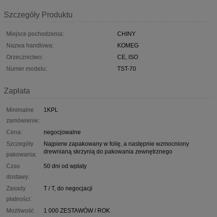
Szczegóły Produktu
Miejsce pochodzenia:
CHINY
Nazwa handlowa:
KOMEG
Orzecznictwo:
CE, ISO
Numer modelu:
TST-70
Zapłata
Minimalne
1KPL
zamówienie:
Cena:
negocjowalne
Szczegóły
Najpierw zapakowany w folię, a następnie wzmocniony
drewnianą skrzynią do pakowania zewnętrznego
pakowania:
Czas
50 dni od wpłaty
dostawy:
Zasady
T / T, do negocjacji
płatności:
Możliwość
1 000 ZESTAWÓW / ROK